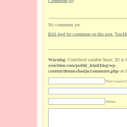
Comments (0)
No comments yet.
RSS
feed for comments on this post.
Track
Warning
: Undefined variable $user_ID in
youchien.com/public_html/blog/wp-
content/themes/houju/comments.php
on l
Name (required
Website