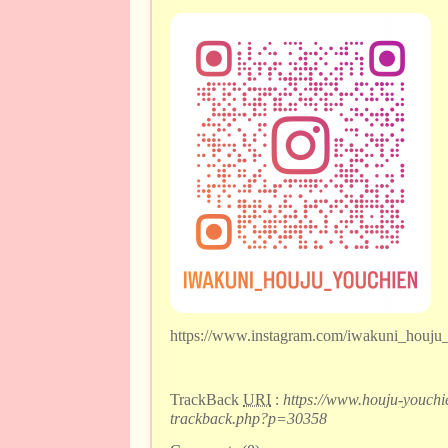
https://www.instagram.com/iwakuni_houju
TrackBack
URI
:
https://www.houju-youchi
trackback.php?p=30358