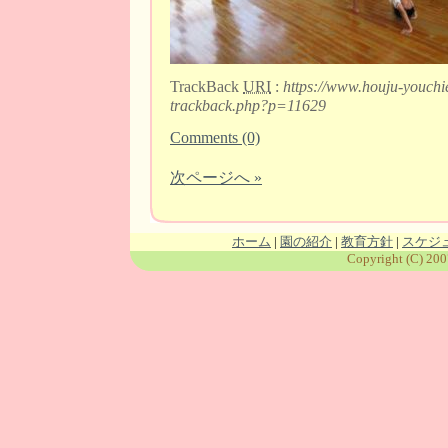
TrackBack
URI
:
https://www.houju-youchi
trackback.php?p=11629
Comments (0)
次ページへ »
ホーム
|
園の紹介
|
教育方針
|
スケジ
Copyright (C) 200