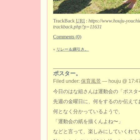
TrackBack
URI
:
https://www.houju-youchi
trackback.php?p=11631
Comments (0)
«
リレー＆綱引き。
ポスター。
Filed under:
保育風景
— houju @ 17:47
今日のはな組さんは運動会の「ポスタ
先週の金曜日に、何をするのか伝えて
何となく分かっているようで、
「運動会の紙を描くんよね〜」
などと言って、楽しみにしていくれて