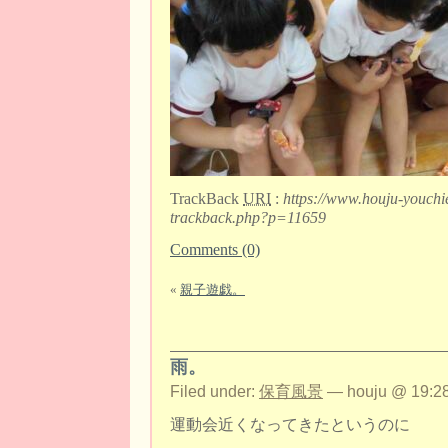
TrackBack
URI
:
https://www.houju-youchi
trackback.php?p=11659
Comments (0)
«
親子遊戯。
雨。
Filed under:
保育風景
— houju @ 19:28
運動会近くなってきたというのに