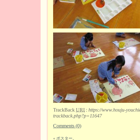
TrackBack
URI
:
https://www.houju-youchi
trackback.php?p=11647
Comments (0)
«
ポスター。