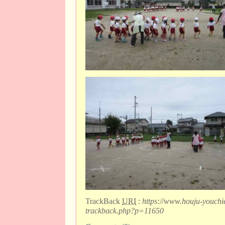
TrackBack
URI
:
https://www.houju-youchi
trackback.php?p=11650