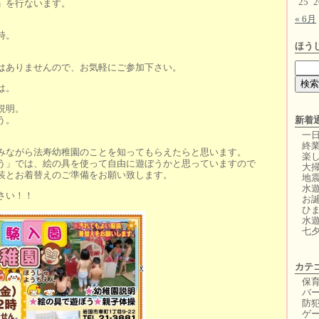
25
2
」を行ないます。
« 6月
）
時。
ほう
はありませんので、お気軽にご参加下さい。
は。
説明。
う。
新着
一
終
みながら法寿幼稚園のことを知ってもらえたらと思います。
楽
う」では、絵の具を使って自由に遊ぼうかと思っていますので
大
装とお着替えのご準備をお願い致します。
地
水
さい！！
お
ひ
水
七
カテ
保
バー
防
ゲ