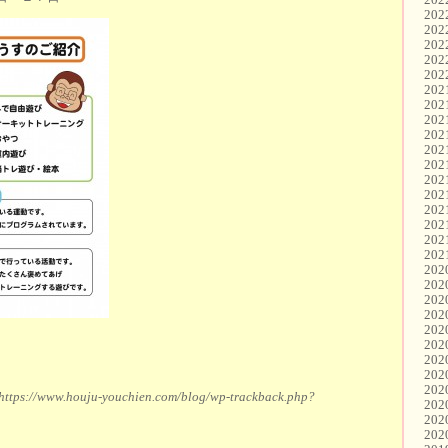
20
20
20
20
20
20
20
20
20
20
20
20
20
20
20
20
20
20
20
20
20
20
20
20
20
20
https://www.houju-youchien.com/blog/wp-trackback.php?
20
20
20