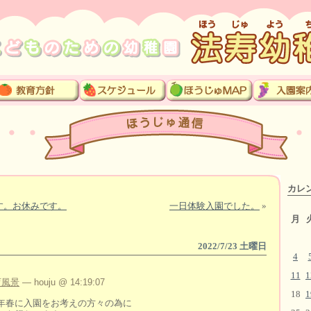
カレ
す。お休みです。
一日体験入園でした。
»
月
2022/7/23 土曜日
4
。
11
1
育風景
— houju @ 14:19:07
18
1
年春に入園をお考えの方々の為に