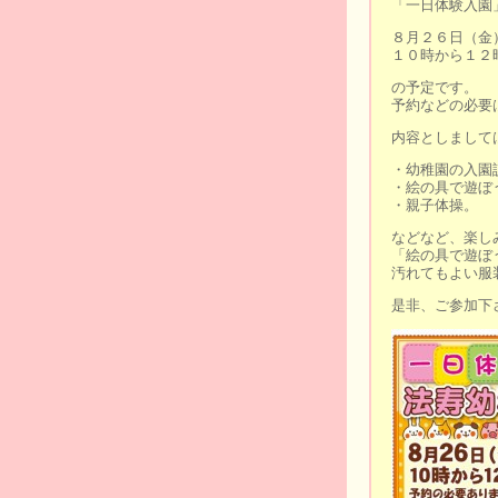
「一日体験入園
８月２６日（金
１０時から１２
の予定です。
予約などの必要
内容としまして
・幼稚園の入園
・絵の具で遊ぼ
・親子体操。
などなど、楽し
「絵の具で遊ぼ
汚れてもよい服
是非、ご参加下