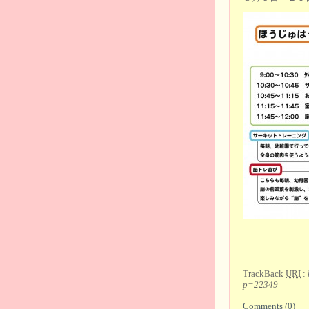
TrackBack
URI
:
p=22349
Comments (0)