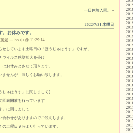
20
20
20
一日体験入園。
»
20
20
20
2022/7/21 木曜日
20
20
す。お休みです。
20
育風景
— houju @ 11:29:14
20
20
らせしています土曜日の「ほうじゅはうす」ですが、
20
20
ナウイルス感染拡大を受け
20
20
）はお休みとさせて頂きます。
20
20
いませんが、宜しくお願い致します。
20
20
20
20
うじゅはうす」に関しまして】
20
20
て園庭開放を行っています
20
20
す」に関しまして
20
20
い合わせがありますのでご説明します。
20
20
４の土曜日９時より行っています。
20