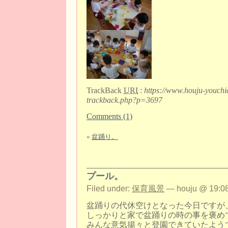
TrackBack
URI
:
https://www.houju-youchi
trackback.php?p=3697
Comments (1)
«
盆踊り。
プール。
Filed under:
保育風景
— houju @ 19:08
盆踊りの代休空けとなった今日ですが
しっかりと家で盆踊りの時の事を褒め
みんな意気揚々と登園できていたよう