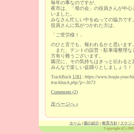
毎年の事なのですが、
夜市は、「母の会」の役員さんが中心
いました。
みなさん忙しい中をぬっての協力です
役員さんに気がつかれた方は、
「ご苦労様！」
のひと言でも、報われるかと思います
また、テントの設営・駐車場整理な
方有り難うございます。
園児に、その気持ちはきっと伝わると
みんなで楽しい盆踊りとしましょう！
TrackBack
URI
:
https://www.houju-youchi
trackback.php?p=3673
Comments (2)
次ページへ »
ホーム
|
園の紹介
|
教育方針
|
スケジ
Copyright (C) 200