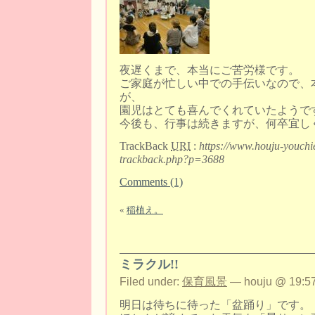
夜遅くまで、本当にご苦労様です。
ご家庭が忙しい中での手伝いなので、
が、
園児はとても喜んでくれていたようで
今後も、行事は続きますが、何卒宜し
TrackBack
URI
:
https://www.houju-youchi
trackback.php?p=3688
Comments (1)
«
稲植え。
ミラクル!!
Filed under:
保育風景
— houju @ 19:57
明日は待ちに待った「盆踊り」です。