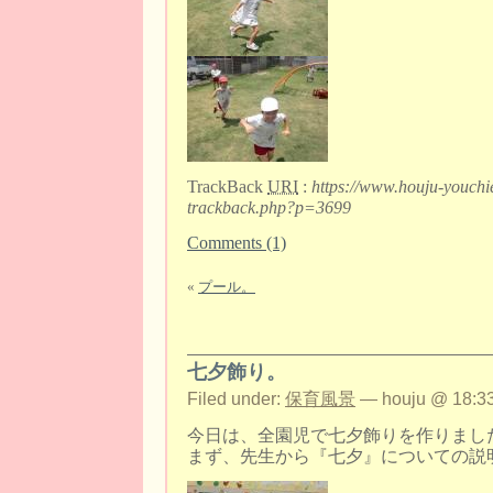
TrackBack
URI
:
https://www.houju-youchi
trackback.php?p=3699
Comments (1)
«
プール。
七夕飾り。
Filed under:
保育風景
— houju @ 18:33
今日は、全園児で七夕飾りを作りまし
まず、先生から『七夕』についての説