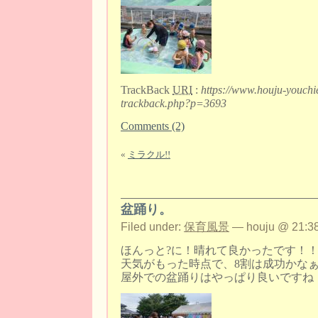
TrackBack
URI
:
https://www.houju-youchi
trackback.php?p=3693
Comments (2)
«
ミラクル!!
盆踊り。
Filed under:
保育風景
— houju @ 21:38
ほんっと?に！晴れて良かったです！
天気がもった時点で、8割は成功かなぁ
屋外での盆踊りはやっぱり良いですね