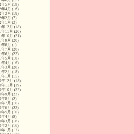
22年5月
(19)
22年4月
(16)
22年3月
(18)
22年2月
(7)
22年1月
(3)
21年12月
(18)
21年11月
(20)
21年10月
(21)
21年9月
(20)
21年8月
(1)
21年7月
(20)
21年6月
(22)
21年5月
(18)
21年4月
(16)
21年3月
(20)
21年2月
(18)
21年1月
(15)
20年12月
(18)
20年11月
(19)
20年10月
(22)
20年9月
(23)
20年8月
(2)
20年7月
(16)
20年6月
(22)
20年5月
(10)
20年4月
(8)
20年3月
(18)
20年2月
(16)
20年1月
(17)