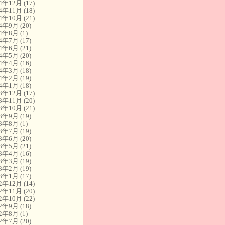
14年12月
(17)
14年11月
(18)
14年10月
(21)
14年9月
(20)
14年8月
(1)
14年7月
(17)
14年6月
(21)
14年5月
(20)
14年4月
(16)
14年3月
(18)
14年2月
(19)
14年1月
(18)
13年12月
(17)
13年11月
(20)
13年10月
(21)
13年9月
(19)
13年8月
(1)
13年7月
(19)
13年6月
(20)
13年5月
(21)
13年4月
(16)
13年3月
(19)
13年2月
(19)
13年1月
(17)
12年12月
(14)
12年11月
(20)
12年10月
(22)
12年9月
(18)
12年8月
(1)
12年7月
(20)