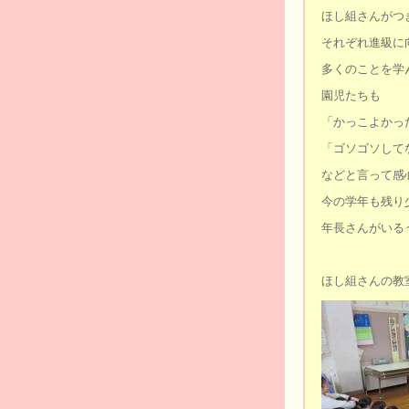
ほし組さんがつ
それぞれ進級に
多くのことを学
園児たちも
「かっこよかっ
「ゴソゴソして
などと言って感
今の学年も残り
年長さんがいる
ほし組さんの教