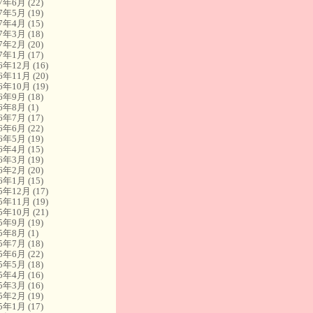
17年6月
(22)
17年5月
(19)
17年4月
(15)
17年3月
(18)
17年2月
(20)
17年1月
(17)
16年12月
(16)
16年11月
(20)
16年10月
(19)
16年9月
(18)
16年8月
(1)
16年7月
(17)
16年6月
(22)
16年5月
(19)
16年4月
(15)
16年3月
(19)
16年2月
(20)
16年1月
(15)
15年12月
(17)
15年11月
(19)
15年10月
(21)
15年9月
(19)
15年8月
(1)
15年7月
(18)
15年6月
(22)
15年5月
(18)
15年4月
(16)
15年3月
(16)
15年2月
(19)
15年1月
(17)