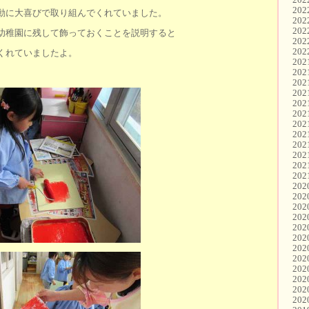
20
動に大喜びで取り組んでくれていました。
20
20
幼稚園に残して飾っておくことを説明すると
20
20
くれていましたよ。
20
20
20
20
20
20
20
20
20
20
20
20
20
20
20
20
20
20
20
20
20
20
20
20