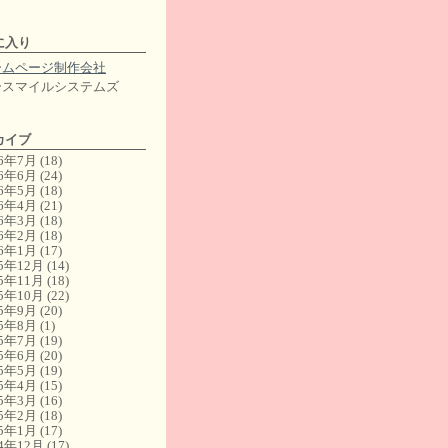
に入り
ームページ制作会社
ースマイルシステムズ
カイブ
26年7月
(18)
26年6月
(24)
26年5月
(18)
26年4月
(21)
26年3月
(18)
26年2月
(18)
26年1月
(17)
25年12月
(14)
25年11月
(18)
25年10月
(22)
25年9月
(20)
25年8月
(1)
25年7月
(19)
25年6月
(20)
25年5月
(19)
25年4月
(15)
25年3月
(16)
25年2月
(18)
25年1月
(17)
24年12月
(17)