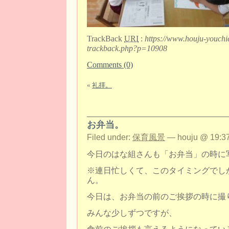
TrackBack
URI
:
https://www.houju-youchi
trackback.php?p=10908
Comments (0)
«
礼拝。
お弁当。
Filed under:
保育風景
— houju @ 19:37
今日のはな組さんも「お弁当」の時に
※連日忙しくて、このタイミングでし
ん。
今日は、お弁当の前のご挨拶の時に撮
みんな少しずつですが、