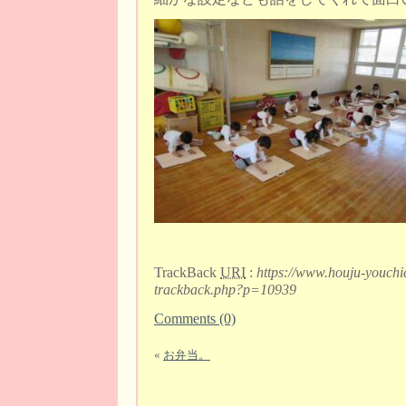
TrackBack
URI
:
https://www.houju-youchi
trackback.php?p=10939
Comments (0)
«
お弁当。