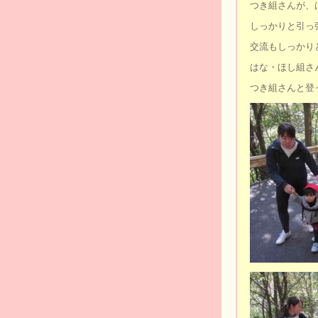
つき組さんが、
しっかりと引っ
交流もしっかり
はな・ほし組さ
つき組さんと登