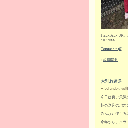
TrackBack
URI
:
p=17860
Comments (0)
«
絵画活動
お別れ遠足
Filed under:
保
今日は良い天気
朝の送迎のバス
みんなが楽しみ
今年から、クラ