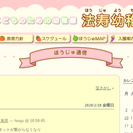
カレ
宝さがし
»
月
2020/2/28 金曜日
3
10
1
育風景
— houju @ 18:59:45
17
1
ネットが繋がらなくなり