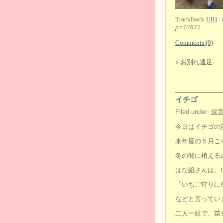
TrackBack
URI
:
p=17872
Comments (0)
«
お別れ遠足
イチゴ
Filed under:
保
今日はイチゴの
来年度の５月ご
冬の間に植える
はな組さんは、
「いちご狩りに
などと言ってい
二人一組で、苗