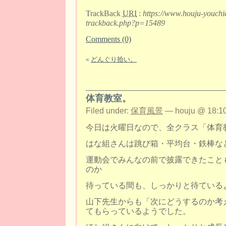
TrackBack
URI
:
https://www.houju-youchi
trackback.php?p=15489
Comments (0)
«
どんぐり拾い。
体育教室。
Filed under:
保育風景
— houju @ 18:10
今日は火曜日なので、全クラス「体育
はな組さんは跳び箱・平均台・鉄棒な
運動会でみんなの前で披露できたこと
のか
待っている間も、しっかりと待ている
山下先生からも「次にどうするのか考
てもらっているようでした。