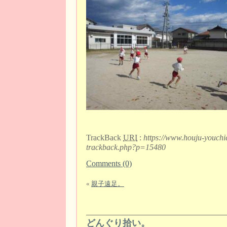
TrackBack
URI
:
https://www.houju-youchi
trackback.php?p=15480
Comments (0)
«
親子遠足。
どんぐり拾い。