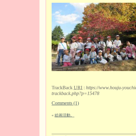
TrackBack
URI
:
https://www.houju-youchi
trackback.php?p=15478
Comments (1)
«
絵画活動。