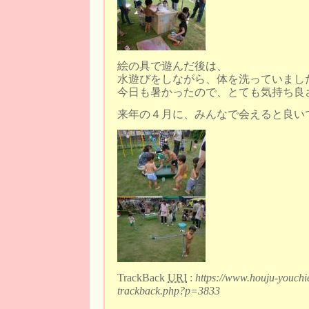
絵の具で遊んだ後は、
水遊びをしながら、体を洗っていまし
今日も暑かったので、とても気持ち良
来年の４月に、みんなで会えると良い
TrackBack
URI
:
https://www.houju-youchi
trackback.php?p=3833