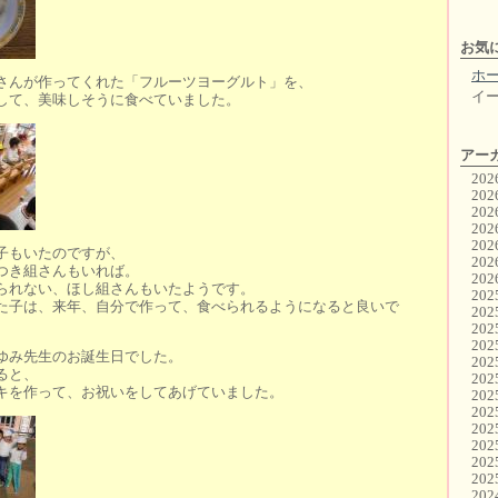
お気
ホ
さんが作ってくれた「フルーツヨーグルト」を、
イ
して、美味しそうに食べていました。
アー
20
20
20
20
20
子もいたのですが、
20
つき組さんもいれば。
20
られない、ほし組さんもいたようです。
20
た子は、来年、自分で作って、食べられるようになると良いで
20
20
20
ゆみ先生のお誕生日でした。
20
ると、
20
キを作って、お祝いをしてあげていました。
20
20
20
20
20
20
20