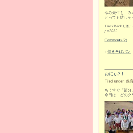
ゆみ先生も、み
とっても嬉しそ
TrackBack
URI
:
p=2032
Comments (2)
«
焼きそばパン
おにぃ?！
Filed under:
保
もうすぐ「節分
今日は、どのク