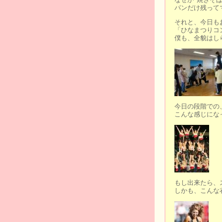
パンだけ残って
それと、今日も
「ひなまつりコ
僕も、全貌はし
今日の段階での
こんな感じにな
もし出来たら、
しかも、こんな