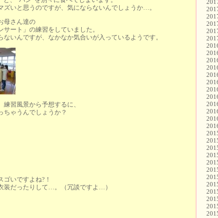
20
マズいと思うのですが、気にならないんでしょうか…。
20
20
お母さん達の
20
ンサート」の練習をしていました。
20
らないんですが、なかなか気合いが入っているようです。
20
20
20
20
20
20
20
20
20
20
、練習風景から予想するに、
20
っちゃうんでしょうか？
20
20
20
20
20
20
20
20
20
スゴいですよね?！
20
衣装だったりして…。（冗談ですよ…）
20
20
20
20