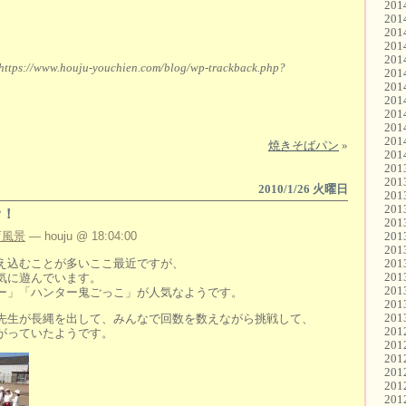
20
20
20
20
20
https://www.houju-youchien.com/blog/wp-trackback.php?
20
20
20
20
20
20
焼きそばパン
»
20
20
20
2010/1/26 火曜日
20
20
?！
20
育風景
— houju @ 18:04:00
20
20
え込むことが多いここ最近ですが、
20
20
気に遊んでいます。
20
ー」「ハンター鬼ごっこ」が人気なようです。
20
20
先生が長縄を出して、みんなで回数を数えながら挑戦して、
20
がっていたようです。
20
20
20
20
20