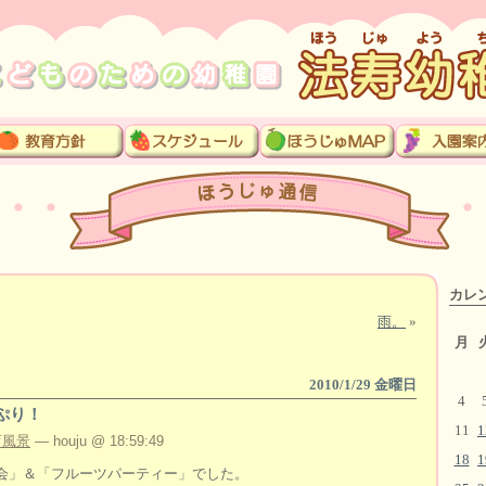
カレ
雨。
»
月
2010/1/29 金曜日
4
ぷり！
11
1
育風景
— houju @ 18:59:49
18
1
会」＆「フルーツパーティー」でした。