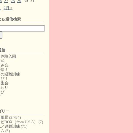
6
27
28
29
30
31
月
2月 »
じゅ通信検索
通信
日体験入園
業式
しみ会
掃除！
震の避難訓練
遊び！
誕生会
まわり
遊び
夕
ゴリー
育風景
(3,794)
ビBOX（from U.S.A）
(7)
犯／避難訓練
(71)
ーム
(6)