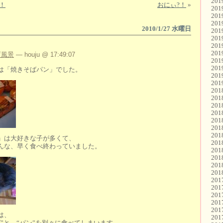
20
！
おにぃ?！
»
20
20
20
2010/1/27 水曜日
20
20
20
20
育風景
— houju @ 17:49:07
20
20
は「焼きそばパン」でした。
20
20
20
20
20
20
20
20
20
」は大好きな子が多くて、
20
んな、早く食べ終わっていました。
20
20
20
20
20
20
20
20
20
は、
20
”と、“パン”を別々に食べてしまいます。