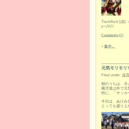
TrackBack
URI
:
p=2021
Comments (1)
«
集中。
元気モリモリ
Filed under:
保
朝のうちは、冷
園児達は外で元
特に、「サッカ
今日は、あけみ
とっても盛り上