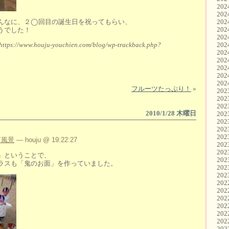
20
20
んなに、２◯回目の誕生日を祝ってもらい、
20
20
うでした！
20
https://www.houju-youchien.com/blog/wp-trackback.php?
20
20
20
20
20
20
フルーツたっぷり！
»
20
20
20
2010/1/28 木曜日
20
20
20
20
育風景
— houju @ 19:22:27
20
20
」ということで、
20
ラスも「鬼のお面」を作っていました。
20
20
20
20
20
20
20
20
20