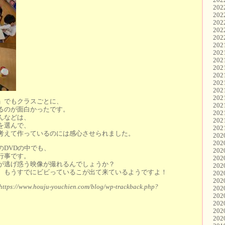
20
20
20
20
20
20
20
20
20
20
20
20
20
」でもクラスごとに、
20
るのが面白かったです。
20
んなどは、
20
を選んで、
20
考えて作っているのには感心させられました。
20
20
のDVDの中でも、
20
行事です。
20
逃げ惑う映像が撮れるんでしょうか？
20
、もうすでにビビっているこが出て来ているようですよ！
20
20
https://www.houju-youchien.com/blog/wp-trackback.php?
20
20
20
20
20