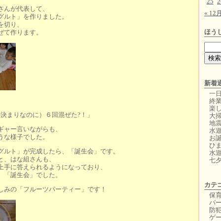
25
2
さんが代表して、
« 12
グルト」を作りました。
を切り、
ほう
ぜて作ります。
新着
一
終
楽
の決まりなのに）６回混ぜた?！」
大
地
ギャー言いながらも、
水
うな様子でした。
お
ひ
グルト」が完成したら、「誕生会」です。
水
と、はな組さんも、
七
上手に答えられるようになっており、
、「誕生会」でした。
カテ
しみの「フルーツパーティー」です！
保
バー
防
ゲ