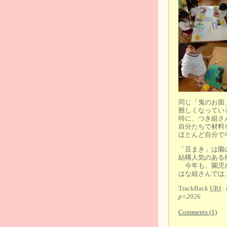
同じ「鬼のお面
難しくなってい
特に、つき組さ
自分たちで材料
ほとんど自分で
「豆まき」は園
結構人気のある
今年も、園児が
はな組さんでは
TrackBack
URI
:
p=2026
Comments (1)