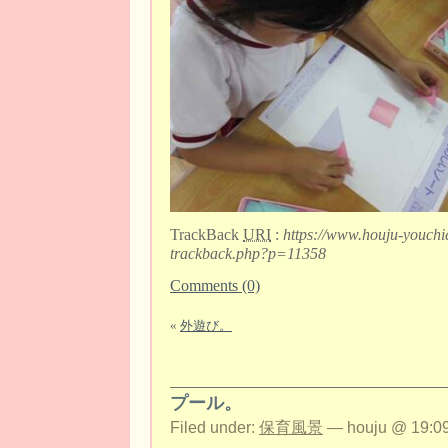
TrackBack
URI
:
https://www.houju-youchi
trackback.php?p=11358
Comments (0)
«
外遊び。
プール。
Filed under:
保育風景
— houju @ 19:09