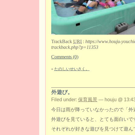
TrackBack
URI
:
https://www.houju-youchi
trackback.php?p=11353
Comments (0)
«
たのしいせいさく。
外遊び。
Filed under:
保育風景
— houju @ 13:43
今日は雨が降っていなかったので「外
外遊びを見ていると、とても面白いで
それぞれが好きな遊びを見つけて遊ん