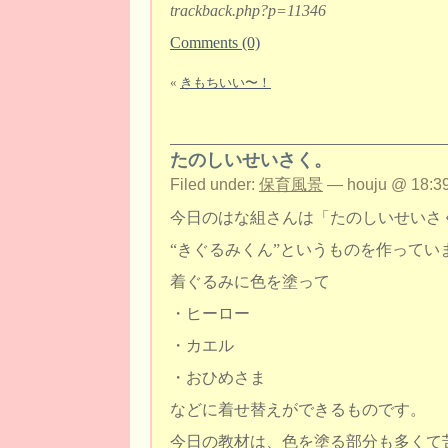
trackback.php?p=11346
Comments (0)
«
きもちいい〜！
たのしいせいさく。
Filed under:
保育風景
— houju @ 18:39
今日のはな組さんは「たのしいせいさ
“きぐるみくん”というものを作ってい
着ぐるみに色を塗って
・ヒーロー
・カエル
・おひめさま
などに着せ替えができるものです。
今日の教材は、色を塗る部分も多くて