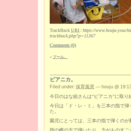
TrackBack
URI
:
https://www.houju-youchi
trackback.php?p=11367
Comments (0)
«
プール。
ピアニカ。
Filed under:
保育風景
— houju @ 19:13
今日のはな組さんは“ピアニカ”に取り
今日は「ド・レ・ミ」を三本の指で弾
た。
園児にとっては、三本の指で弾くのが
指の横の方で弾いたり、力がものすご