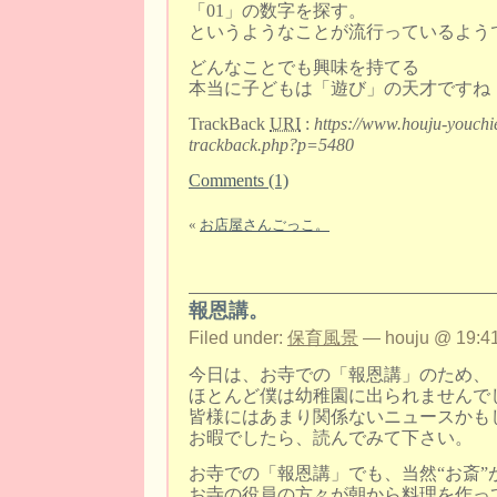
「01」の数字を探す。
というようなことが流行っているよう
どんなことでも興味を持てる
本当に子どもは「遊び」の天才ですね
TrackBack
URI
:
https://www.houju-youchi
trackback.php?p=5480
Comments (1)
«
お店屋さんごっこ。
報恩講。
Filed under:
保育風景
— houju @ 19:41
今日は、お寺での「報恩講」のため、
ほとんど僕は幼稚園に出られませんで
皆様にはあまり関係ないニュースかも
お暇でしたら、読んでみて下さい。
お寺での「報恩講」でも、当然“お斎”
お寺の役員の方々が朝から料理を作っ