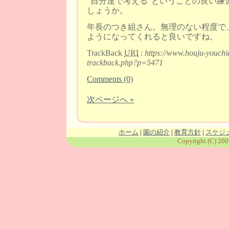
“自分達で考える”ということの良い練
しょうか。
年長のつき組さん。無理のない程度で
ようになってくれると良いですね。
TrackBack
URI
:
https://www.houju-youchi
trackback.php?p=5471
Comments (0)
次ページへ »
ホーム
|
園の紹介
|
教育方針
|
スケジ
Copyright (C) 200