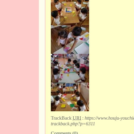
TrackBack
URI
:
https://www.houju-youchi
trackback.php?p=6311
Comments (0)