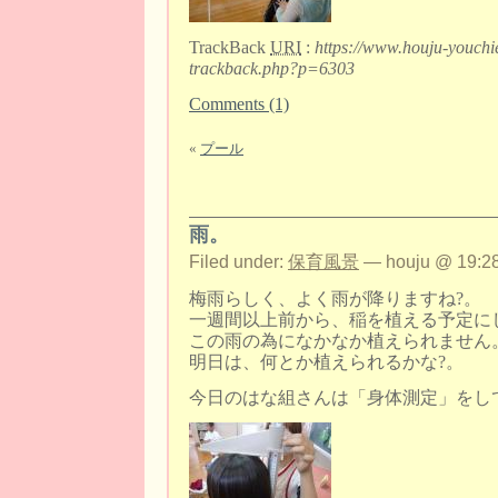
TrackBack
URI
:
https://www.houju-youchi
trackback.php?p=6303
Comments (1)
«
プール
雨。
Filed under:
保育風景
— houju @ 19:28
梅雨らしく、よく雨が降りますね?。
一週間以上前から、稲を植える予定に
この雨の為になかなか植えられません
明日は、何とか植えられるかな?。
今日のはな組さんは「身体測定」をし