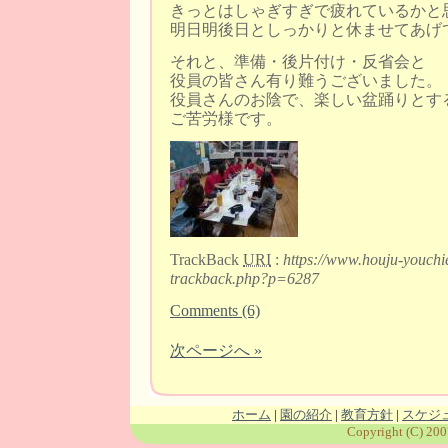
きっとはしゃぎすぎで疲れているかと
明日明後日としっかりと休ませてあげ
それと、準備・後片付け・反省会と
役員の皆さん有り難うございました。
役員さんのお陰で、楽しい盆踊りとす
ご苦労様です。
TrackBack
URI
:
https://www.houju-youchi
trackback.php?p=6287
Comments (6)
次ページへ »
ホーム
|
園の紹介
|
教育方針
|
スケジ
Copyright (C) 200