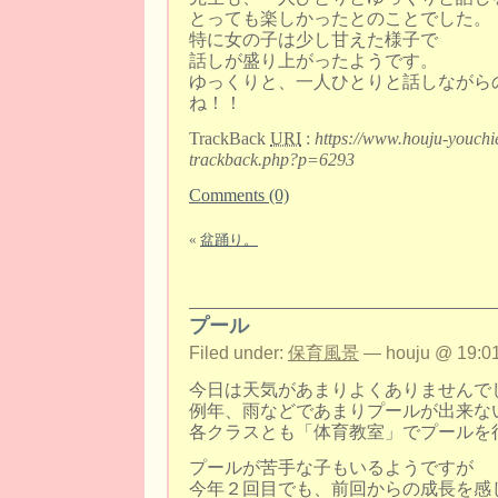
とっても楽しかったとのことでした。
特に女の子は少し甘えた様子で
話しが盛り上がったようです。
ゆっくりと、一人ひとりと話しながら
ね！！
TrackBack
URI
:
https://www.houju-youchi
trackback.php?p=6293
Comments (0)
«
盆踊り。
プール
Filed under:
保育風景
— houju @ 19:01
今日は天気があまりよくありませんで
例年、雨などであまりプールが出来な
各クラスとも「体育教室」でプールを
プールが苦手な子もいるようですが
今年２回目でも、前回からの成長を感