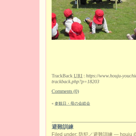
TrackBack
URI
:
https://www.houju-youchi
trackback.php?p=18203
Comments (0)
«
参観日・母の会総会
避難訓練
Filed under:
防犯／避難訓練
— houju @