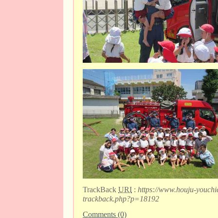
TrackBack
URI
:
https://www.houju-youchi
trackback.php?p=18192
Comments (0)