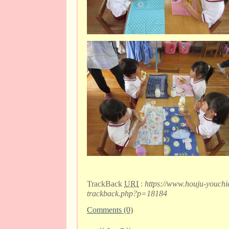
TrackBack
URI
:
https://www.houju-youchi
trackback.php?p=18184
Comments (0)