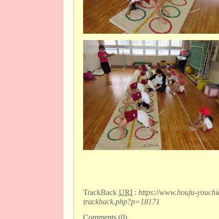
TrackBack
URI
:
https://www.houju-youchi
trackback.php?p=18171
Comments (0)