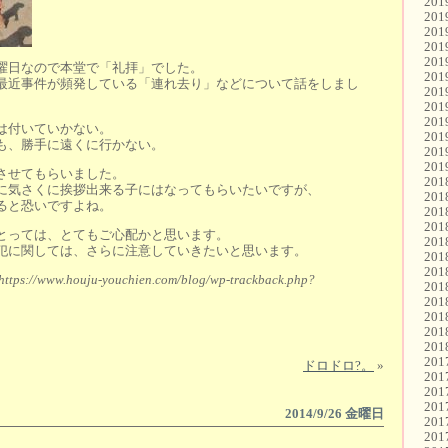
20
20
20
20
20
曜日なので本堂で「礼拝」でした。
20
最近事件が頻発している「連れ去り」などについて話をしまし
20
20
20
は付いていかない。
20
も、勝手に遠くに行かない。
20
20
させてもらいました。
20
に気さくに挨拶出来る子にはなってもらいたいですが、
20
ると恐いですよね。
20
20
とっては、とてもご心配かと思います。
20
犯に関しては、さらに注意していきたいと思います。
20
20
https://www.houju-youchien.com/blog/wp-trackback.php?
20
20
20
20
20
20
ドロドロ?。
»
20
20
20
2014/9/26 金曜日
20
20