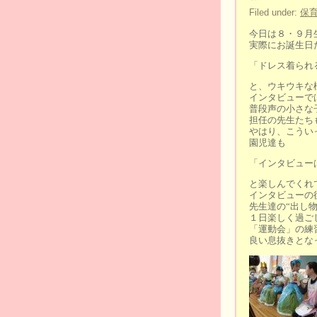
Filed under:
保
今日は８・９月
実際にお誕生日
「ドレス着られ
と、ウキウキな
インタビューで
普段声の小さな
担任の先生たち
やはり、こうい
園児達も
「インタビュー
と楽しんでくれ
インタビューの
先生達の“出し
１日楽しく過ご
「運動会」の練
良い息抜きとな