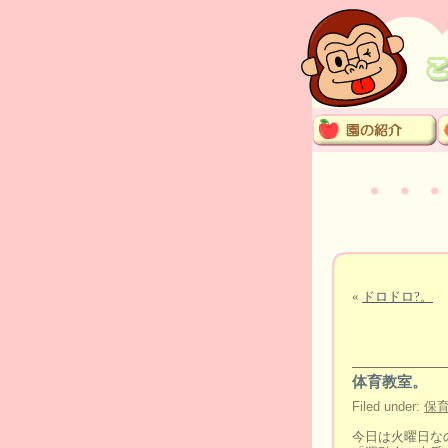
«
ドロドロ?。
体育教室。
Filed under:
保
今日は火曜日な