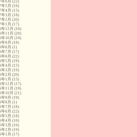
17年6月
(22)
17年5月
(19)
17年4月
(15)
17年3月
(18)
17年2月
(20)
17年1月
(17)
16年12月
(16)
16年11月
(20)
16年10月
(19)
16年9月
(18)
16年8月
(1)
16年7月
(17)
16年6月
(22)
16年5月
(19)
16年4月
(15)
16年3月
(19)
16年2月
(20)
16年1月
(15)
15年12月
(17)
15年11月
(19)
15年10月
(21)
15年9月
(19)
15年8月
(1)
15年7月
(18)
15年6月
(22)
15年5月
(18)
15年4月
(16)
15年3月
(16)
15年2月
(19)
15年1月
(17)