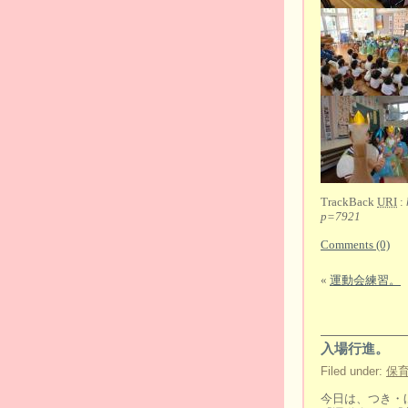
TrackBack
URI
:
p=7921
Comments (0)
«
運動会練習。
入場行進。
Filed under:
保
今日は、つき・