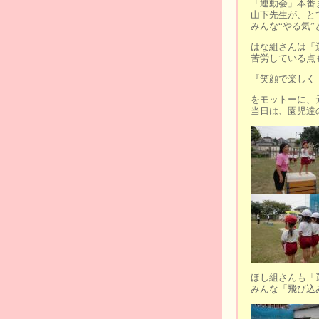
「運動会」本番
山下先生が、と
みんな“やる気”
はな組さんは「
苦労している点
『笑顔で楽しく
をモットーに、
当日は、園児達
ほし組さんも「
みんな「飛び込