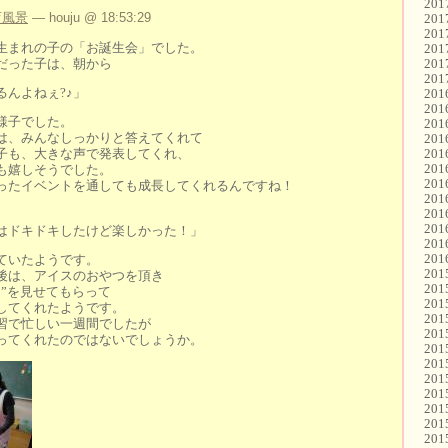
20
育風景
— houju @ 18:53:29
20
20
生まれの子の「お誕生会」でした。
20
だった子は、朝から
20
20
るんよねぇ?♪」
20
20
様子でした。
20
は、みんなしっかりと答えてくれて
20
子も、大きな声で発表してくれ、
20
20
も嬉しそうでした。
20
ったイベントを通しても成長してくれるんですね！
20
20
20
はドキドキしたけど楽しかった！」
20
20
ていたようです。
20
後は、アイスのおやつを頂き
20
物”を見せてもらって
20
してくれたようです。
20
習で忙しい一週間でしたが
20
ってくれたのではないでしょうか。
20
20
20
20
20
20
20