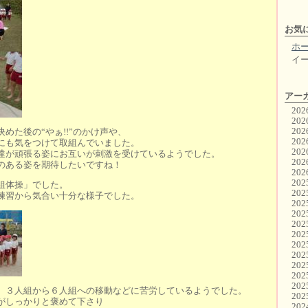
お気
ホ
イ
アー
20
20
20
めた後の“やぁ!!”のかけ声や、
20
にも気をつけて取組んでいました。
20
達が頑張る姿にお互いが刺激を受けているようでした。
20
のある姿を期待したいですね！
20
20
組体操」でした。
20
練習から気合い十分な様子でした。
20
20
20
20
20
20
20
20
20
、３人組から６人組への移動などに苦労しているようでした。
20
がしっかりと褒めて下さり
20