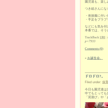
園児達も、楽し
つき組さんにな
・体操服に付い
・手足をブラブ
などにも気を付
本番では、そう
TrackBack
URI
:
p=7933
Comments (0)
«
お誕生会。
ドロドロ?。
Filed under:
保
今日も園児達は
中でもとっても
「泥遊び」や「