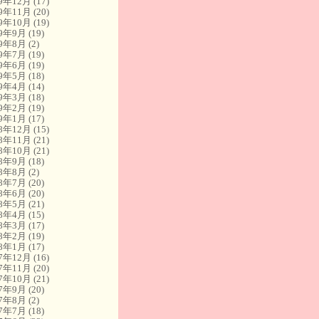
19年12月
(17)
19年11月
(20)
19年10月
(19)
19年9月
(19)
19年8月
(2)
19年7月
(19)
19年6月
(19)
19年5月
(18)
19年4月
(14)
19年3月
(18)
19年2月
(19)
19年1月
(17)
18年12月
(15)
18年11月
(21)
18年10月
(21)
18年9月
(18)
18年8月
(2)
18年7月
(20)
18年6月
(20)
18年5月
(21)
18年4月
(15)
18年3月
(17)
18年2月
(19)
18年1月
(17)
17年12月
(16)
17年11月
(20)
17年10月
(21)
17年9月
(20)
17年8月
(2)
17年7月
(18)