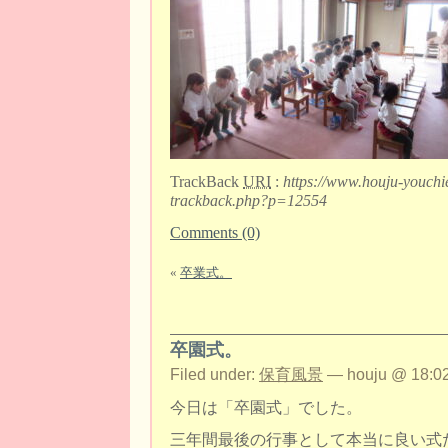
TrackBack
URI
:
https://www.houju-youchi
trackback.php?p=12554
Comments (0)
«
卒業式。
卒園式。
Filed under:
保育風景
— houju @ 18:02
今日は「卒園式」でした。
三年間最後の行事として本当に良い式