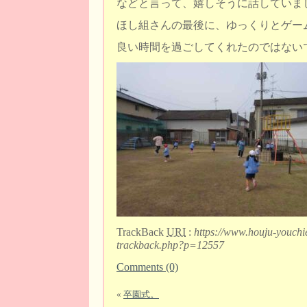
などと言って、嬉しそうに話していま
ほし組さんの最後に、ゆっくりとゲー
良い時間を過ごしてくれたのではない
TrackBack
URI
:
https://www.houju-youchi
trackback.php?p=12557
Comments (0)
«
卒園式。