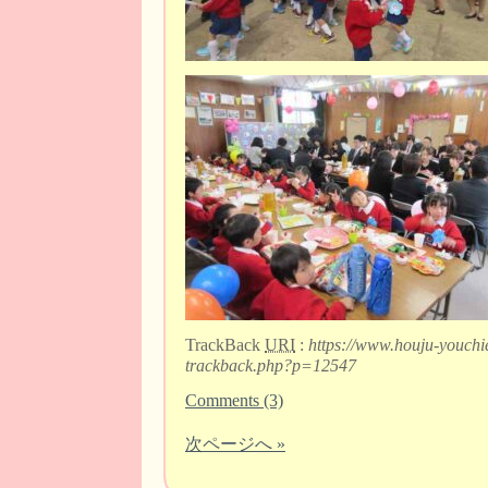
TrackBack
URI
:
https://www.houju-youchi
trackback.php?p=12547
Comments (3)
次ページへ »