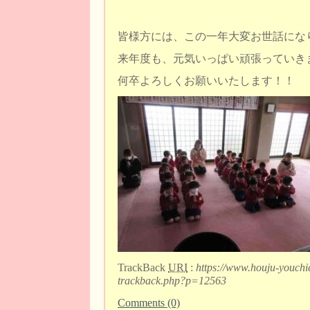
皆様方には、この一年大変お世話にな
来年度も、元気いっぱい頑張っていき
何卒よろしくお願いいたします！！
TrackBack
URI
:
https://www.houju-youchi
trackback.php?p=12563
Comments (0)