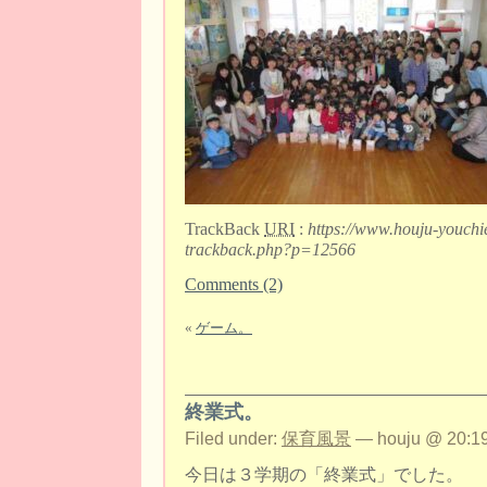
TrackBack
URI
:
https://www.houju-youchi
trackback.php?p=12566
Comments (2)
«
ゲーム。
終業式。
Filed under:
保育風景
— houju @ 20:19
今日は３学期の「終業式」でした。